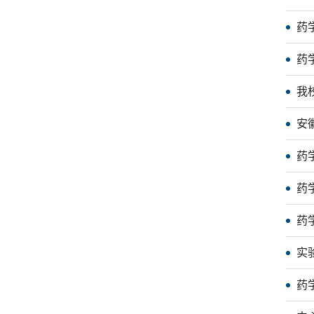
药
药
我
安
药
药
药
实
药